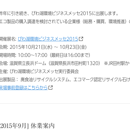
昨年に引き続き、びわ湖環境ビジネスメッセ2015に出展します。
エコ製品の購入調達を検討されている企業様（総務・購買、環境推進）
開催展名:
びわ湖環境ビジネスメッセ2015
会期: 2015年10月21日(水) ～ 10月23日(金)
開場時間: 10:00～17:00（最終日は16:00まで）
会場: 滋賀県立長浜ドーム（滋賀県長浜市田村町1320） ※JR田村駅
主催: びわ湖環境ビジネスメッセ実行委員会
出展製品： 廃食油リサイクルシステム、エコマーク認定リサイクル石
来場事前登録はこちらから
[2015年9月] 休業案内