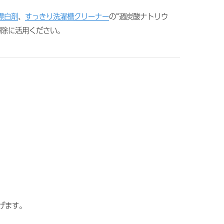
漂白剤
、
すっきり洗濯槽クリーナー
の“過炭酸ナトリウ
掃除に活用ください。
げます。