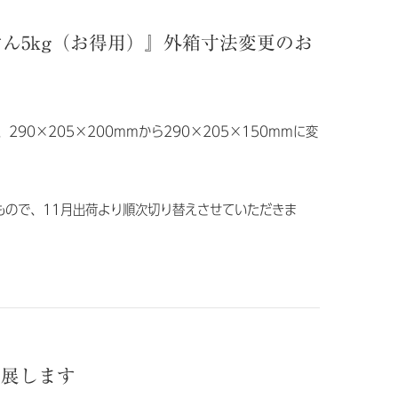
っけん5kg（お得用）』外箱寸法変更のお
290×205×200mmから290×205×150mmに変
もので、11月出荷より順次切り替えさせていただきま
に出展します