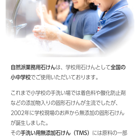
自然派業務用石けん
は、学校用石けんとして
全国の
小中学校
でご使用いただいております。
これまで小学校の手洗い場では着色料や酸化防止剤
などの添加物入りの固形石けんが主流でしたが、
2002年に学校現場のお声から無添加の固形石けん
が誕生しました。
その
手洗い用無添加石けん（TMS）
には原料の一部