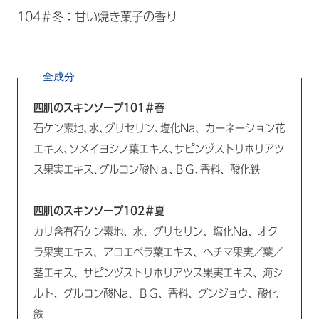
104＃冬：甘い焼き菓子の香り
全成分
四肌のスキンソープ101＃春
石ケン素地､水､グリセリン､塩化Na、カーネーション花
エキス､ソメイヨシノ葉エキス､サピンヅストリホリアツ
ス果実エキス､グルコン酸Ｎａ､ＢＧ､香料、酸化鉄
四肌のスキンソープ102＃夏
カリ含有石ケン素地、水、グリセリン、塩化Na、オク
ラ果実エキス、アロエベラ葉エキス、ヘチマ果実／葉／
茎エキス、サピンヅストリホリアツス果実エキス、海シ
ルト、グルコン酸Na、ＢＧ、香料、グンジョウ、酸化
鉄