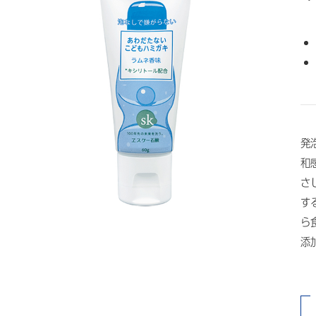
発
和
さ
す
ら
添