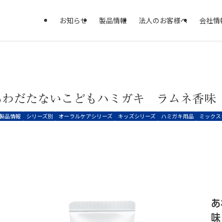
お知らせ
製品情報
法人のお客様へ
会社情
あわだたないこどもハミガキ ラムネ香味
製品情報
シリーズ別
オーラルケアシリーズ
キッズシリーズ
ハミガキ用品
ミックス
あ
味